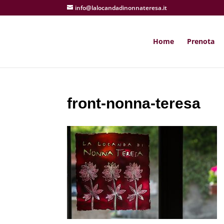
info@lalocandadinonnateresa.it
Home
Prenota
front-nonna-teresa