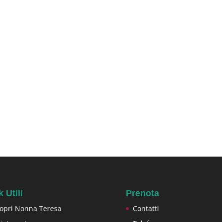
k Utili
Prenota
opri Nonna Teresa
Contatti